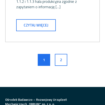
1.1.2 i 1.1.3 hala produkcyjna zgodnie z
zapytaniem o informację […]
CZYTAJ WIĘCEJ
1
2
Ośrodek Badawczo – Rozwojowy Urządzeń
Mechanicznych „OBRUM” sp. z o. o.